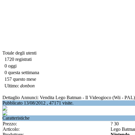
Totale degli utenti
1720 registrati
0 oggi
0 questa settimana
157 questo mese
Ultimo:
donbon
Dettaglio Annunci: Vendita Lego Batman - Il Videogioco (Wii - P
Pubblicato 13/08/2012 , 47171 visite.
Caratteristiche
Prezzo:
? 30
Articolo:
Lego Batman
Produttore:
Nintendo