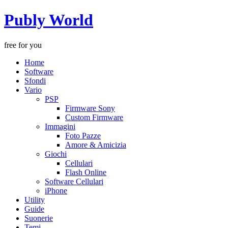
Publy World
free for you
Home
Software
Sfondi
Vario
PSP
Firmware Sony
Custom Firmware
Immagini
Foto Pazze
Amore & Amicizia
Giochi
Cellulari
Flash Online
Software Cellulari
iPhone
Utility
Guide
Suonerie
Temi