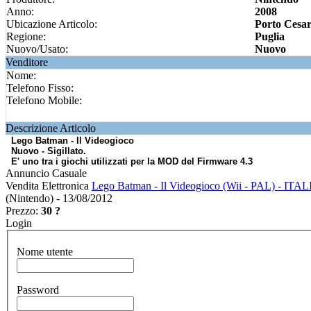
Anno:
2008
Ubicazione Articolo:
Porto Cesar
Regione:
Puglia
Nuovo/Usato:
Nuovo
Venditore
Nome:
Telefono Fisso:
Telefono Mobile:
Descrizione Articolo
Lego Batman - Il Videogioco
Nuovo - Sigillato.
E' uno tra i giochi utilizzati per la MOD del Firmware 4.3
Annuncio Casuale
Vendita Elettronica
Lego Batman - Il Videogioco (Wii - PAL) - IT
(Nintendo) - 13/08/2012
Prezzo:
30 ?
Login
Nome utente
Password