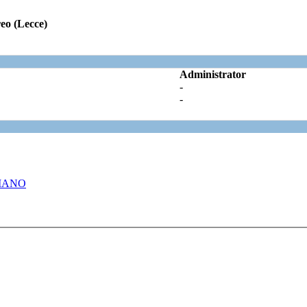
eo (Lecce)
Administrator
-
-
ALIANO