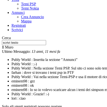
Temi PSP
Temi Nokia
Annunci
Crea Annuncio
Mappa
Registrati
Scrivici
Cerca
Il Muro
Ultimo Messaggio:
13 anni, 11 mesi fa
Publy World :
Inserita la sezione "Annunci"
Publy World :
;-)
Publy World :
Nella sezione Temi PSP. Sul sito ci sono solo te
farhan :
dove si trovano i temi psp in PTF
Publy World :
Vai nella sezione Temi-PSP e usa il motore di rice
eminem98 :
grz
eminem98 :
ok
eminem98 :
lo so io volevo scaricare alcun i temi dei simpson m
Publy World :
Grazie! :-)
lori :
ciao
Solo gli utenti registrati possono postare