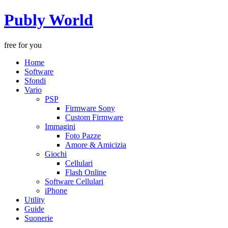
Publy World
free for you
Home
Software
Sfondi
Vario
PSP
Firmware Sony
Custom Firmware
Immagini
Foto Pazze
Amore & Amicizia
Giochi
Cellulari
Flash Online
Software Cellulari
iPhone
Utility
Guide
Suonerie