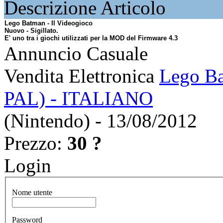
Descrizione Articolo
Lego Batman - Il Videogioco
Nuovo - Sigillato.
E' uno tra i giochi utilizzati per la MOD del Firmware 4.3
Annuncio Casuale
Vendita Elettronica
Lego Ba
PAL) - ITALIANO
(Nintendo) - 13/08/2012
Prezzo:
30 ?
Login
Nome utente
Password