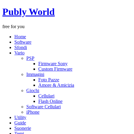
Publy World
free for you
Home
Software
Sfondi
Vario
PSP
Firmware Sony
Custom Firmware
Immagini
Foto Pazze
Amore & Amicizia
Giochi
Cellulari
Flash Online
Software Cellulari
iPhone
Utility
Guide
Suonerie
Temi