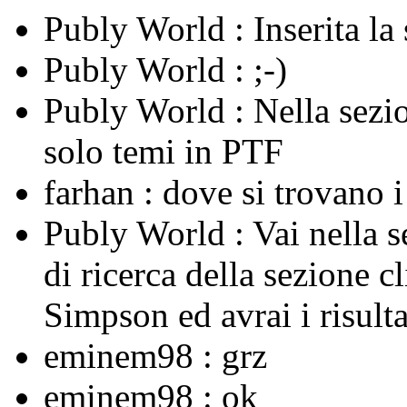
Publy World :
Inserita l
Publy World :
;-)
Publy World :
Nella sezi
solo temi in PTF
farhan :
dove si trovano 
Publy World :
Vai nella 
di ricerca della sezione c
Simpson ed avrai i risulta
eminem98 :
grz
eminem98 :
ok