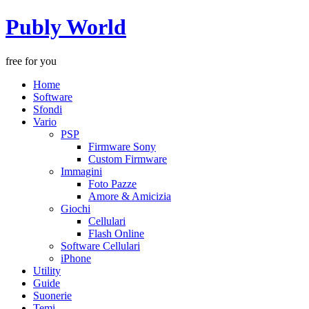
Publy World
free for you
Home
Software
Sfondi
Vario
PSP
Firmware Sony
Custom Firmware
Immagini
Foto Pazze
Amore & Amicizia
Giochi
Cellulari
Flash Online
Software Cellulari
iPhone
Utility
Guide
Suonerie
Temi