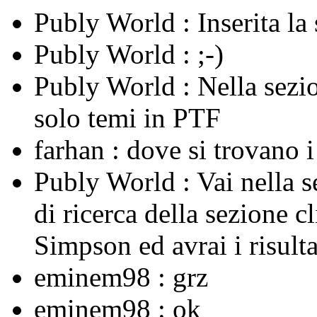
Publy World :
Inserita l
Publy World :
;-)
Publy World :
Nella sezi
solo temi in PTF
farhan :
dove si trovano 
Publy World :
Vai nella 
di ricerca della sezione c
Simpson ed avrai i risulta
eminem98 :
grz
eminem98 :
ok