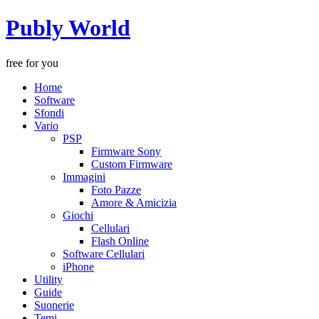
Publy World
free for you
Home
Software
Sfondi
Vario
PSP
Firmware Sony
Custom Firmware
Immagini
Foto Pazze
Amore & Amicizia
Giochi
Cellulari
Flash Online
Software Cellulari
iPhone
Utility
Guide
Suonerie
Temi