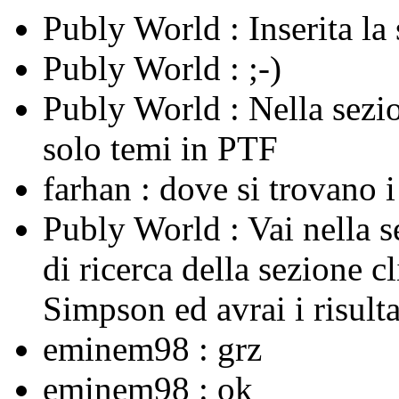
Publy World :
Inserita l
Publy World :
;-)
Publy World :
Nella sezi
solo temi in PTF
farhan :
dove si trovano 
Publy World :
Vai nella 
di ricerca della sezione c
Simpson ed avrai i risulta
eminem98 :
grz
eminem98 :
ok