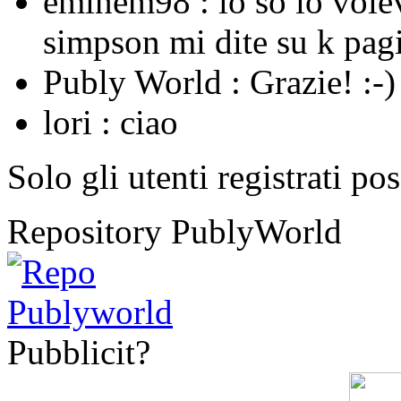
eminem98 :
lo so io vole
simpson mi dite su k pagi
Publy World :
Grazie! :-)
lori :
ciao
Solo gli utenti registrati po
Repository PublyWorld
Pubblicit?