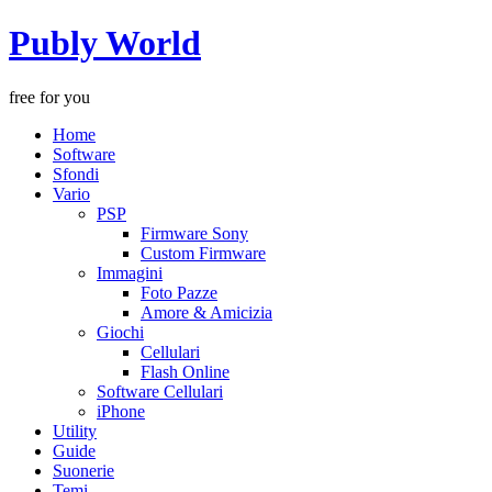
Publy World
free for you
Home
Software
Sfondi
Vario
PSP
Firmware Sony
Custom Firmware
Immagini
Foto Pazze
Amore & Amicizia
Giochi
Cellulari
Flash Online
Software Cellulari
iPhone
Utility
Guide
Suonerie
Temi